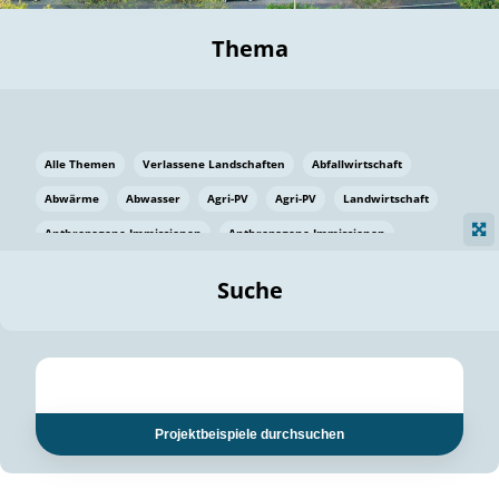
Thema
Alle Themen
Verlassene Landschaften
Abfallwirtschaft
Abwärme
Abwasser
Agri-PV
Agri-PV
Landwirtschaft
Anthropogene Immissionen
Anthropogene Immissionen
Vermeidung von Lebensmittelverlusten
Baden Württemberg
Suche
Ostsee
Bauen
Baumaterial
Bayern
Bayern
Beatmungssysteme
Beratung
Berlin
Bestäuber
bilaterale Zu-sammenarbeit
bilaterale Zu-sammenarbeit
Bildung
Bildung / Kommunikation
Projektbeispiele durchsuchen
Bildung für nachhaltige Entwicklung
Pflanzenkohle
Biodiversität
Biodiversität
Biogas
Biogas