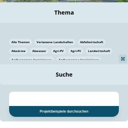
Thema
Alle Themen
Verlassene Landschaften
Abfallwirtschaft
Abwärme
Abwasser
Agri-PV
Agri-PV
Landwirtschaft
Anthropogene Immissionen
Anthropogene Immissionen
Vermeidung von Lebensmittelverlusten
Baden Württemberg
Suche
Ostsee
Bauen
Baumaterial
Bayern
Bayern
Beatmungssysteme
Beratung
Berlin
Bestäuber
bilaterale Zu-sammenarbeit
bilaterale Zu-sammenarbeit
Bildung
Bildung / Kommunikation
Projektbeispiele durchsuchen
Bildung für nachhaltige Entwicklung
Pflanzenkohle
Biodiversität
Biodiversität
Biogas
Biogas