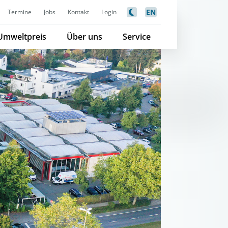
EN
Termine
Jobs
Kontakt
Login
Umweltpreis
Über uns
Service