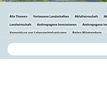
Alle Themen
Verlassene Landschaften
Abfallwirtschaft
A
Landwirtschaft
Anthropogene Immissionen
Anthropogene I
Vermeidung von Lebensmittelverlusten
Baden Württemberg
Bayern
Bayern
Beatmungssysteme
Beratung
Berlin
bilaterale Zu-sammenarbeit
Bildung
Bildung / Kommunikati
Pflanzenkohle
Biodiversität
Biodiversität
Biogas
Bioga
Vermeidung von Lebensmittelverlusten
Brandenburg
Breme
Bürgerwissenschaft
Capacity Building
Capacity Building
Kreislaufwirtschaft
Bürgerenergie
Bürgerbeteiligung
Bürg
Citizen Science
Klimawandel
Klimakrise
Klimaschutz
Kooperation
Kooperation mit KMU
Grenzüberschreitend
D
Deutscher Umweltpreis
Digitale Bildung
Digitaler Landschaf