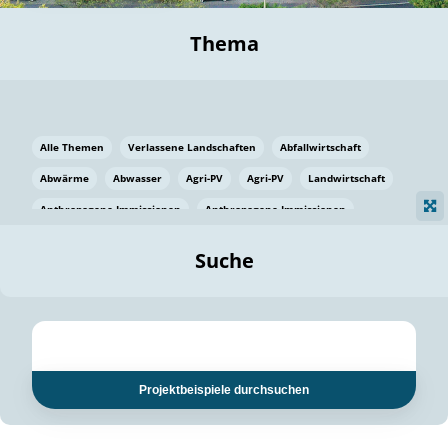
Thema
Alle Themen
Verlassene Landschaften
Abfallwirtschaft
Abwärme
Abwasser
Agri-PV
Agri-PV
Landwirtschaft
Anthropogene Immissionen
Anthropogene Immissionen
Vermeidung von Lebensmittelverlusten
Baden Württemberg
Suche
Ostsee
Bauen
Baumaterial
Bayern
Bayern
Beatmungssysteme
Beratung
Berlin
Bestäuber
bilaterale Zu-sammenarbeit
bilaterale Zu-sammenarbeit
Bildung
Bildung / Kommunikation
Projektbeispiele durchsuchen
Bildung für nachhaltige Entwicklung
Pflanzenkohle
Biodiversität
Biodiversität
Biogas
Biogas