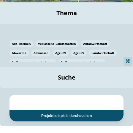
Thema
Alle Themen
Verlassene Landschaften
Abfallwirtschaft
Abwärme
Abwasser
Agri-PV
Agri-PV
Landwirtschaft
Anthropogene Immissionen
Anthropogene Immissionen
Vermeidung von Lebensmittelverlusten
Baden Württemberg
Suche
Ostsee
Bauen
Baumaterial
Bayern
Bayern
Beatmungssysteme
Beratung
Berlin
Bestäuber
bilaterale Zu-sammenarbeit
bilaterale Zu-sammenarbeit
Bildung
Bildung / Kommunikation
Projektbeispiele durchsuchen
Bildung für nachhaltige Entwicklung
Pflanzenkohle
Biodiversität
Biodiversität
Biogas
Biogas