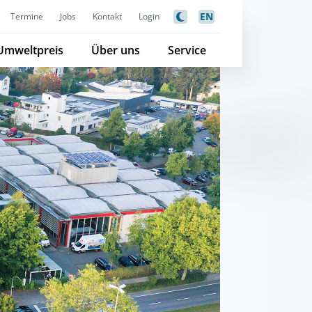
EN
Termine
Jobs
Kontakt
Login
Umweltpreis
Über uns
Service