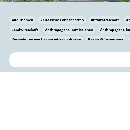
Alle Themen
Verlassene Landschaften
Abfallwirtschaft
A
Landwirtschaft
Anthropogene Immissionen
Anthropogene I
Vermeidung von Lebensmittelverlusten
Baden Württemberg
Bayern
Bayern
Beatmungssysteme
Beratung
Berlin
bilaterale Zu-sammenarbeit
Bildung
Bildung / Kommunikati
Pflanzenkohle
Biodiversität
Biodiversität
Biogas
Bioga
Vermeidung von Lebensmittelverlusten
Brandenburg
Breme
Bürgerwissenschaft
Capacity Building
Capacity Building
Kreislaufwirtschaft
Bürgerenergie
Bürgerbeteiligung
Citi
Citizen Science
Klimawandel
Klimakrise
Klimaschutz
Kooperation
Kooperation mit KMU
Grenzüberschreitend
D
Deutscher Umweltpreis
Digitale Bildung
Digitaler Landschaf