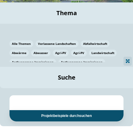
Thema
Alle Themen
Verlassene Landschaften
Abfallwirtschaft
Abwärme
Abwasser
Agri-PV
Agri-PV
Landwirtschaft
Anthropogene Immissionen
Anthropogene Immissionen
Vermeidung von Lebensmittelverlusten
Baden Württemberg
Suche
Ostsee
Bauen
Baumaterial
Bayern
Bayern
Beatmungssysteme
Beratung
Berlin
Bestäuber
bilaterale Zu-sammenarbeit
bilaterale Zu-sammenarbeit
Bildung
Bildung / Kommunikation
Projektbeispiele durchsuchen
Bildung für nachhaltige Entwicklung
Pflanzenkohle
Biodiversität
Biodiversität
Biogas
Biogas