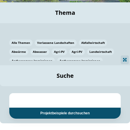
Thema
Alle Themen
Verlassene Landschaften
Abfallwirtschaft
Abwärme
Abwasser
Agri-PV
Agri-PV
Landwirtschaft
Anthropogene Immissionen
Anthropogene Immissionen
Vermeidung von Lebensmittelverlusten
Baden Württemberg
Suche
Ostsee
Bauen
Baumaterial
Bayern
Bayern
Beatmungssysteme
Beratung
Berlin
Bestäuber
bilaterale Zu-sammenarbeit
bilaterale Zu-sammenarbeit
Bildung
Bildung / Kommunikation
Projektbeispiele durchsuchen
Bildung für nachhaltige Entwicklung
Pflanzenkohle
Biodiversität
Biodiversität
Biogas
Biogas