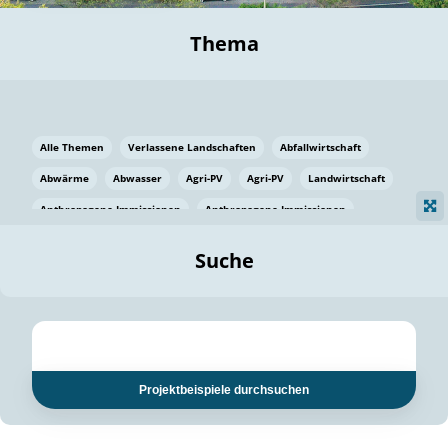
Thema
Alle Themen
Verlassene Landschaften
Abfallwirtschaft
Abwärme
Abwasser
Agri-PV
Agri-PV
Landwirtschaft
Anthropogene Immissionen
Anthropogene Immissionen
Vermeidung von Lebensmittelverlusten
Baden Württemberg
Suche
Ostsee
Bauen
Baumaterial
Bayern
Bayern
Beatmungssysteme
Beratung
Berlin
Bestäuber
bilaterale Zu-sammenarbeit
bilaterale Zu-sammenarbeit
Bildung
Bildung / Kommunikation
Projektbeispiele durchsuchen
Bildung für nachhaltige Entwicklung
Pflanzenkohle
Biodiversität
Biodiversität
Biogas
Biogas