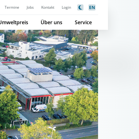
EN
Termine
Jobs
Kontakt
Login
Umweltpreis
Über uns
Service