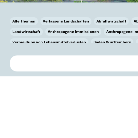
Alle Themen
Verlassene Landschaften
Abfallwirtschaft
A
Landwirtschaft
Anthropogene Immissionen
Anthropogene I
Vermeidung von Lebensmittelverlusten
Baden Württemberg
Bayern
Bayern
Beatmungssysteme
Beratung
Berlin
bilaterale Zu-sammenarbeit
Bildung
Bildung / Kommunikati
Pflanzenkohle
Biodiversität
Biodiversität
Biogas
Bioga
Vermeidung von Lebensmittelverlusten
Brandenburg
Breme
Bürgerwissenschaft
Capacity Building
Capacity Building
Circular Economy
Bürgerenergie
Bürgerbeteiligung
Bürge
Citizen Science
Klimawandel
Klimakrise
Klimaschutz
Kooperation
Kooperation mit KMU
Grenzüberschreitend
D
Deutscher Umweltpreis
Digitale Bildung
Digitaler Landschaf