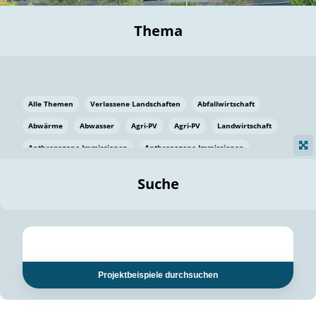
Thema
Alle Themen
Verlassene Landschaften
Abfallwirtschaft
Abwärme
Abwasser
Agri-PV
Agri-PV
Landwirtschaft
Anthropogene Immissionen
Anthropogene Immissionen
Vermeidung von Lebensmittelverlusten
Baden Württemberg
Suche
Ostsee
Bauen
Baumaterial
Bayern
Bayern
Beatmungssysteme
Beratung
Berlin
Bestäuber
bilaterale Zu-sammenarbeit
bilaterale Zu-sammenarbeit
Bildung
Bildung / Kommunikation
Projektbeispiele durchsuchen
Bildung für nachhaltige Entwicklung
Pflanzenkohle
Biodiversität
Biodiversität
Biogas
Biogas