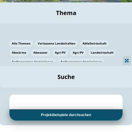
Thema
Alle Themen
Verlassene Landschaften
Abfallwirtschaft
Abwärme
Abwasser
Agri-PV
Agri-PV
Landwirtschaft
Anthropogene Immissionen
Anthropogene Immissionen
Vermeidung von Lebensmittelverlusten
Baden Württemberg
Suche
Ostsee
Bauen
Baumaterial
Bayern
Bayern
Beatmungssysteme
Beratung
Berlin
Bestäuber
bilaterale Zu-sammenarbeit
bilaterale Zu-sammenarbeit
Bildung
Bildung / Kommunikation
Projektbeispiele durchsuchen
Bildung für nachhaltige Entwicklung
Pflanzenkohle
Biodiversität
Biodiversität
Biogas
Biogas