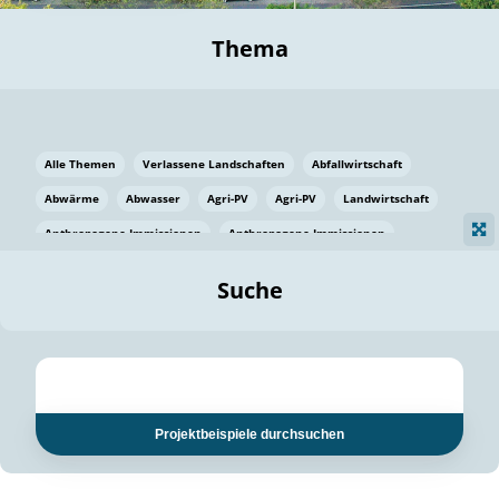
Thema
Alle Themen
Verlassene Landschaften
Abfallwirtschaft
Abwärme
Abwasser
Agri-PV
Agri-PV
Landwirtschaft
Anthropogene Immissionen
Anthropogene Immissionen
Vermeidung von Lebensmittelverlusten
Baden Württemberg
Suche
Ostsee
Bauen
Baumaterial
Bayern
Bayern
Beatmungssysteme
Beratung
Berlin
Bestäuber
bilaterale Zu-sammenarbeit
bilaterale Zu-sammenarbeit
Bildung
Bildung / Kommunikation
Projektbeispiele durchsuchen
Bildung für nachhaltige Entwicklung
Pflanzenkohle
Biodiversität
Biodiversität
Biogas
Biogas