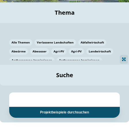
Thema
Alle Themen
Verlassene Landschaften
Abfallwirtschaft
Abwärme
Abwasser
Agri-PV
Agri-PV
Landwirtschaft
Anthropogene Immissionen
Anthropogene Immissionen
Vermeidung von Lebensmittelverlusten
Baden Württemberg
Suche
Ostsee
Bauen
Baumaterial
Bayern
Bayern
Beatmungssysteme
Beratung
Berlin
Bestäuber
bilaterale Zu-sammenarbeit
bilaterale Zu-sammenarbeit
Bildung
Bildung / Kommunikation
Projektbeispiele durchsuchen
Bildung für nachhaltige Entwicklung
Pflanzenkohle
Biodiversität
Biodiversität
Biogas
Biogas