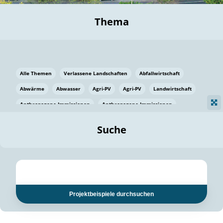
Thema
Alle Themen
Verlassene Landschaften
Abfallwirtschaft
Abwärme
Abwasser
Agri-PV
Agri-PV
Landwirtschaft
Anthropogene Immissionen
Anthropogene Immissionen
Vermeidung von Lebensmittelverlusten
Baden Württemberg
Suche
Ostsee
Bauen
Baumaterial
Bayern
Bayern
Beatmungssysteme
Beratung
Berlin
Bestäuber
bilaterale Zu-sammenarbeit
bilaterale Zu-sammenarbeit
Bildung
Bildung / Kommunikation
Projektbeispiele durchsuchen
Bildung für nachhaltige Entwicklung
Pflanzenkohle
Biodiversität
Biodiversität
Biogas
Biogas