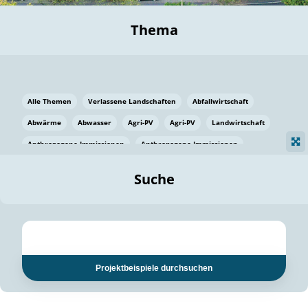
Thema
Alle Themen
Verlassene Landschaften
Abfallwirtschaft
Abwärme
Abwasser
Agri-PV
Agri-PV
Landwirtschaft
Anthropogene Immissionen
Anthropogene Immissionen
Vermeidung von Lebensmittelverlusten
Baden Württemberg
Suche
Ostsee
Bauen
Baumaterial
Bayern
Bayern
Beatmungssysteme
Beratung
Berlin
Bestäuber
bilaterale Zu-sammenarbeit
bilaterale Zu-sammenarbeit
Bildung
Bildung / Kommunikation
Projektbeispiele durchsuchen
Bildung für nachhaltige Entwicklung
Pflanzenkohle
Biodiversität
Biodiversität
Biogas
Biogas