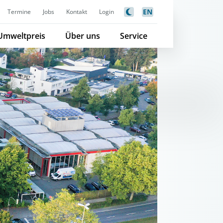
EN
Termine
Jobs
Kontakt
Login
Umweltpreis
Über uns
Service