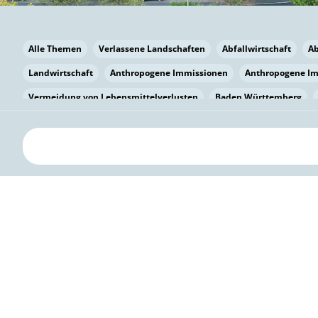
Alle Themen
Verlassene Landschaften
Abfallwirtschaft
A
Landwirtschaft
Anthropogene Immissionen
Anthropogene I
Vermeidung von Lebensmittelverlusten
Baden Württemberg
Bayern
Bayern
Beatmungssysteme
Beratung
Berlin
bilaterale Zu-sammenarbeit
Bildung
Bildung / Kommunikati
Pflanzenkohle
Biodiversität
Biodiversität
Biogas
Bioga
Vermeidung von Lebensmittelverlusten
Brandenburg
Breme
Bürgerwissenschaft
Capacity Building
Capacity Building
Kreislaufwirtschaft
Bürgerenergie
Bürgerbeteiligung
Bürg
Citizen Science
Klimawandel
Klimakrise
Klimaschutz
Kooperation
Kooperation mit KMU
Grenzüberschreitend
D
Deutscher Umweltpreis
Digitale Bildung
Digitaler Landschaf