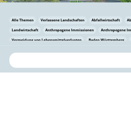
Alle Themen
Verlassene Landschaften
Abfallwirtschaft
A
Landwirtschaft
Anthropogene Immissionen
Anthropogene I
Vermeidung von Lebensmittelverlusten
Baden Württemberg
Bayern
Bayern
Beatmungssysteme
Beratung
Berlin
bilaterale Zu-sammenarbeit
Bildung
Bildung / Kommunikati
Pflanzenkohle
Biodiversität
Biodiversität
Biogas
Bioga
Vermeidung von Lebensmittelverlusten
Brandenburg
Breme
Bürgerwissenschaft
Capacity Building
Capacity Building
Circular Economy
Bürgerenergie
Bürgerbeteiligung
Citize
Citizen Science
Klimawandel
Klimakrise
Klimaschutz
Kooperation
Kooperation mit KMU
Grenzüberschreitend
D
Deutscher Umweltpreis
Digitale Bildung
Digitaler Landschaf