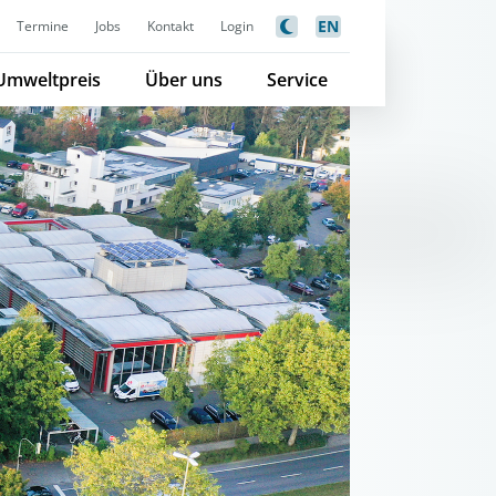
EN
Termine
Jobs
Kontakt
Login
Umweltpreis
Über uns
Service