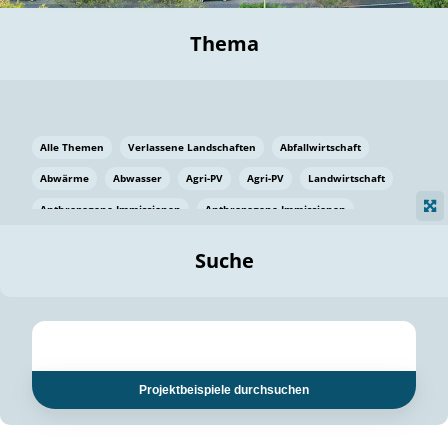
Thema
Alle Themen
Verlassene Landschaften
Abfallwirtschaft
Abwärme
Abwasser
Agri-PV
Agri-PV
Landwirtschaft
Anthropogene Immissionen
Anthropogene Immissionen
Vermeidung von Lebensmittelverlusten
Baden Württemberg
Suche
Ostsee
Bauen
Baumaterial
Bayern
Bayern
Beatmungssysteme
Beratung
Berlin
Bestäuber
bilaterale Zu-sammenarbeit
bilaterale Zu-sammenarbeit
Bildung
Bildung / Kommunikation
Projektbeispiele durchsuchen
Bildung für nachhaltige Entwicklung
Pflanzenkohle
Biodiversität
Biodiversität
Biogas
Biogas