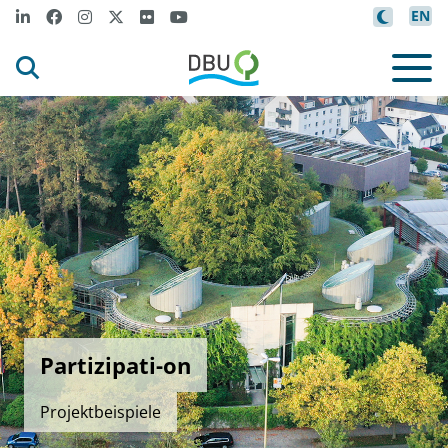
EN
Partizipati-on
Projektbeispiele