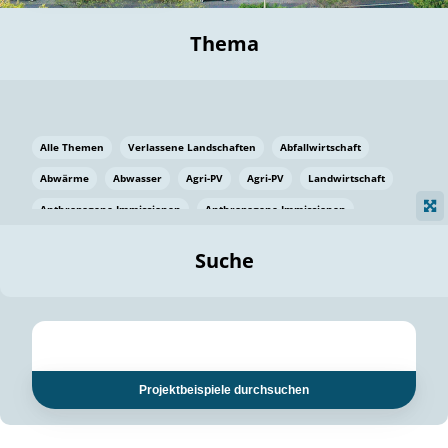
Thema
Alle Themen
Verlassene Landschaften
Abfallwirtschaft
Abwärme
Abwasser
Agri-PV
Agri-PV
Landwirtschaft
Anthropogene Immissionen
Anthropogene Immissionen
Vermeidung von Lebensmittelverlusten
Baden Württemberg
Suche
Ostsee
Bauen
Baumaterial
Bayern
Bayern
Beatmungssysteme
Beratung
Berlin
Bestäuber
bilaterale Zu-sammenarbeit
bilaterale Zu-sammenarbeit
Bildung
Bildung / Kommunikation
Projektbeispiele durchsuchen
Bildung für nachhaltige Entwicklung
Pflanzenkohle
Biodiversität
Biodiversität
Biogas
Biogas