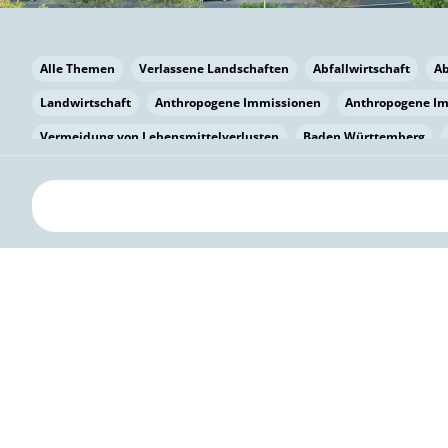
Alle Themen
Verlassene Landschaften
Abfallwirtschaft
A
Landwirtschaft
Anthropogene Immissionen
Anthropogene I
Vermeidung von Lebensmittelverlusten
Baden Württemberg
Bayern
Bayern
Beatmungssysteme
Beratung
Berlin
bilaterale Zu-sammenarbeit
Bildung
Bildung / Kommunikati
Pflanzenkohle
Biodiversität
Biodiversität
Biogas
Bioga
Vermeidung von Lebensmittelverlusten
Brandenburg
Breme
Bürgerwissenschaft
Capacity Building
Capacity Building
Kreislaufwirtschaft
Bürgerenergie
Bürgerbeteiligung
Bürg
Citizen Science
Klimawandel
Klimakrise
Klimaschutz
Kooperation
Kooperation mit KMU
Grenzüberschreitend
D
Deutscher Umweltpreis
Digitale Bildung
Digitaler Landschaf