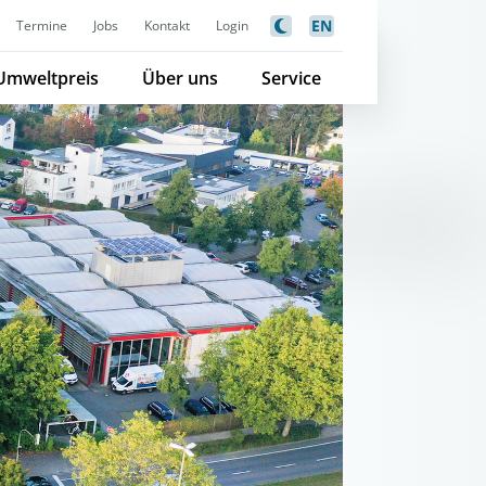
EN
Termine
Jobs
Kontakt
Login
Umweltpreis
Über uns
Service