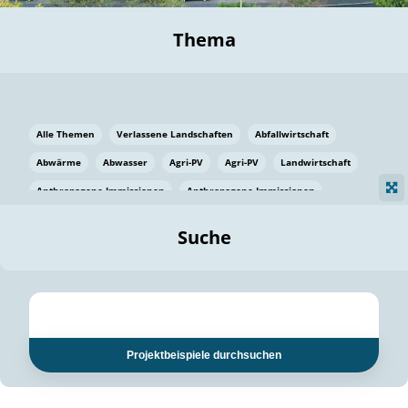
Thema
Alle Themen
Verlassene Landschaften
Abfallwirtschaft
Abwärme
Abwasser
Agri-PV
Agri-PV
Landwirtschaft
Anthropogene Immissionen
Anthropogene Immissionen
Vermeidung von Lebensmittelverlusten
Baden Württemberg
Suche
Ostsee
Bauen
Baumaterial
Bayern
Bayern
Beatmungssysteme
Beratung
Berlin
Bestäuber
bilaterale Zu-sammenarbeit
bilaterale Zu-sammenarbeit
Bildung
Bildung / Kommunikation
Projektbeispiele durchsuchen
Bildung für nachhaltige Entwicklung
Pflanzenkohle
Biodiversität
Biodiversität
Biogas
Biogas