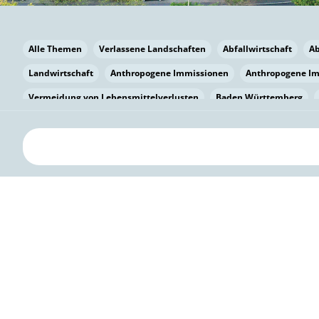
Alle Themen
Verlassene Landschaften
Abfallwirtschaft
A
Landwirtschaft
Anthropogene Immissionen
Anthropogene I
Vermeidung von Lebensmittelverlusten
Baden Württemberg
Bayern
Bayern
Beatmungssysteme
Beratung
Berlin
bilaterale Zu-sammenarbeit
Bildung
Bildung / Kommunikati
Pflanzenkohle
Biodiversität
Biodiversität
Biogas
Bioga
Vermeidung von Lebensmittelverlusten
Brandenburg
Breme
Bürgerwissenschaft
Capacity Building
Capacity Building
Kreislaufwirtschaft
Bürgerenergie
Bürgerbeteiligung
Citi
Citizen Science
Klimawandel
Klimakrise
Klimaschutz
Kooperation
Kooperation mit KMU
Grenzüberschreitend
D
Deutscher Umweltpreis
Digitale Bildung
Digitaler Landschaf