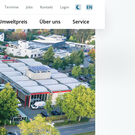
EN
Termine
Jobs
Kontakt
Login
Umweltpreis
Über uns
Service