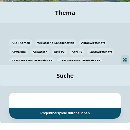
Thema
Alle Themen
Verlassene Landschaften
Abfallwirtschaft
Abwärme
Abwasser
Agri-PV
Agri-PV
Landwirtschaft
Anthropogene Immissionen
Anthropogene Immissionen
Vermeidung von Lebensmittelverlusten
Baden Württemberg
Suche
Ostsee
Bauen
Baumaterial
Bayern
Bayern
Beatmungssysteme
Beratung
Berlin
Bestäuber
bilaterale Zu-sammenarbeit
bilaterale Zu-sammenarbeit
Bildung
Bildung / Kommunikation
Projektbeispiele durchsuchen
Bildung für nachhaltige Entwicklung
Pflanzenkohle
Biodiversität
Biodiversität
Biogas
Biogas