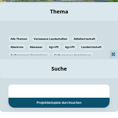
Thema
Alle Themen
Verlassene Landschaften
Abfallwirtschaft
Abwärme
Abwasser
Agri-PV
Agri-PV
Landwirtschaft
Anthropogene Immissionen
Anthropogene Immissionen
Vermeidung von Lebensmittelverlusten
Baden Württemberg
Suche
Ostsee
Bauen
Baumaterial
Bayern
Bayern
Beatmungssysteme
Beratung
Berlin
Bestäuber
bilaterale Zu-sammenarbeit
bilaterale Zu-sammenarbeit
Bildung
Bildung / Kommunikation
Projektbeispiele durchsuchen
Bildung für nachhaltige Entwicklung
Pflanzenkohle
Biodiversität
Biodiversität
Biogas
Biogas