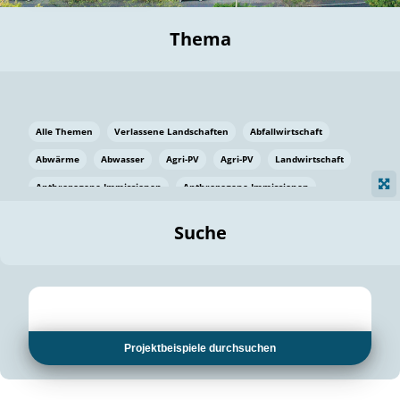
Thema
Alle Themen
Verlassene Landschaften
Abfallwirtschaft
Abwärme
Abwasser
Agri-PV
Agri-PV
Landwirtschaft
Anthropogene Immissionen
Anthropogene Immissionen
Vermeidung von Lebensmittelverlusten
Baden Württemberg
Suche
Ostsee
Bauen
Baumaterial
Bayern
Bayern
Beatmungssysteme
Beratung
Berlin
Bestäuber
bilaterale Zu-sammenarbeit
bilaterale Zu-sammenarbeit
Bildung
Bildung / Kommunikation
Projektbeispiele durchsuchen
Bildung für nachhaltige Entwicklung
Pflanzenkohle
Biodiversität
Biodiversität
Biogas
Biogas