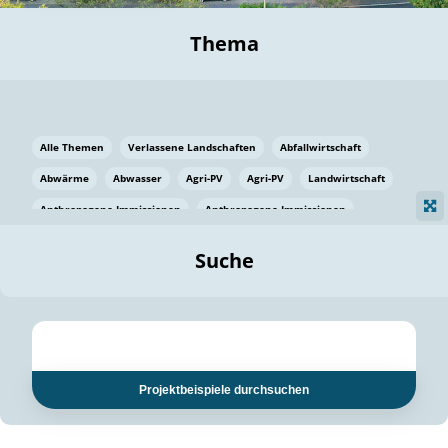
Thema
Alle Themen
Verlassene Landschaften
Abfallwirtschaft
Abwärme
Abwasser
Agri-PV
Agri-PV
Landwirtschaft
Anthropogene Immissionen
Anthropogene Immissionen
Vermeidung von Lebensmittelverlusten
Baden Württemberg
Suche
Ostsee
Bauen
Baumaterial
Bayern
Bayern
Beatmungssysteme
Beratung
Berlin
Bestäuber
bilaterale Zu-sammenarbeit
bilaterale Zu-sammenarbeit
Bildung
Bildung / Kommunikation
Projektbeispiele durchsuchen
Bildung für nachhaltige Entwicklung
Pflanzenkohle
Biodiversität
Biodiversität
Biogas
Biogas