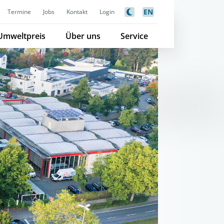
EN
Termine
Jobs
Kontakt
Login
Umweltpreis
Über uns
Service