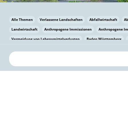
Alle Themen
Verlassene Landschaften
Abfallwirtschaft
A
Landwirtschaft
Anthropogene Immissionen
Anthropogene I
Vermeidung von Lebensmittelverlusten
Baden Württemberg
Bayern
Bayern
Beatmungssysteme
Beratung
Berlin
bilaterale Zu-sammenarbeit
Bildung
Bildung / Kommunikati
Pflanzenkohle
Biodiversität
Biodiversität
Biogas
Bioga
Vermeidung von Lebensmittelverlusten
Brandenburg
Breme
Bürgerwissenschaft
Capacity Building
Capacity Building
Kreislaufwirtschaft
Bürgerenergie
Bürgerbeteiligung
Citi
Citizen Science
Klimawandel
Klimakrise
Klimaschutz
Kooperation
Kooperation mit KMU
Grenzüberschreitend
D
Deutscher Umweltpreis
Digitale Bildung
Digitaler Landschaf