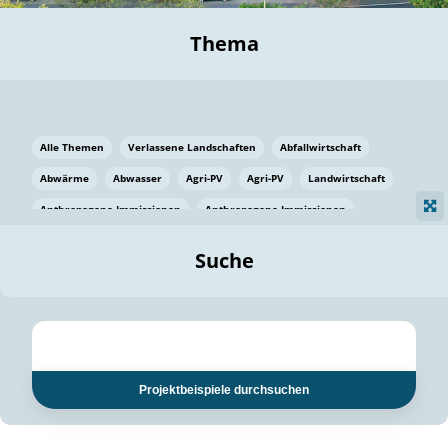
Thema
Alle Themen
Verlassene Landschaften
Abfallwirtschaft
Abwärme
Abwasser
Agri-PV
Agri-PV
Landwirtschaft
Anthropogene Immissionen
Anthropogene Immissionen
Vermeidung von Lebensmittelverlusten
Baden Württemberg
Suche
Ostsee
Bauen
Baumaterial
Bayern
Bayern
Beatmungssysteme
Beratung
Berlin
Bestäuber
bilaterale Zu-sammenarbeit
bilaterale Zu-sammenarbeit
Bildung
Bildung / Kommunikation
Projektbeispiele durchsuchen
Bildung für nachhaltige Entwicklung
Pflanzenkohle
Biodiversität
Biodiversität
Biogas
Biogas