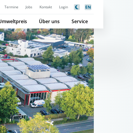
EN
Termine
Jobs
Kontakt
Login
Umweltpreis
Über uns
Service