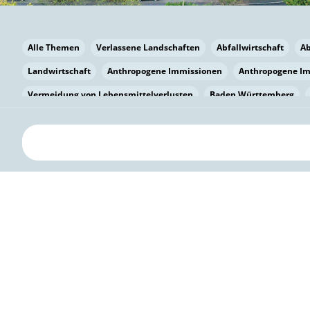
Alle Themen
Verlassene Landschaften
Abfallwirtschaft
A
Landwirtschaft
Anthropogene Immissionen
Anthropogene I
Vermeidung von Lebensmittelverlusten
Baden Württemberg
Bayern
Bayern
Beatmungssysteme
Beratung
Berlin
bilaterale Zu-sammenarbeit
Bildung
Bildung / Kommunikati
Pflanzenkohle
Biodiversität
Biodiversität
Biogas
Bioga
Vermeidung von Lebensmittelverlusten
Brandenburg
Breme
Bürgerwissenschaft
Capacity Building
Capacity Building
Kreislaufwirtschaft
Bürgerenergie
Bürgerbeteiligung
Bürg
Citizen Science
Klimawandel
Klimakrise
Klimaschutz
Kooperation
Kooperation mit KMU
Grenzüberschreitend
D
Deutscher Umweltpreis
Digitale Bildung
Digitaler Landschaf