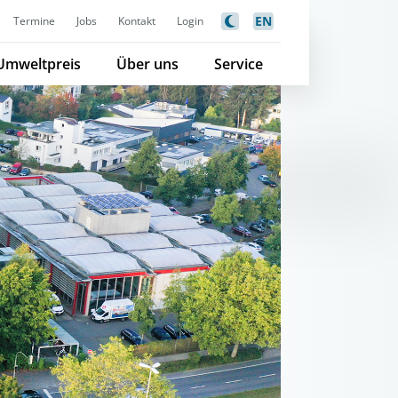
EN
Termine
Jobs
Kontakt
Login
Umweltpreis
Über uns
Service