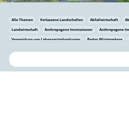
Alle Themen
Verlassene Landschaften
Abfallwirtschaft
A
Landwirtschaft
Anthropogene Immissionen
Anthropogene I
Vermeidung von Lebensmittelverlusten
Baden Württemberg
Bayern
Bayern
Beatmungssysteme
Beratung
Berlin
bilaterale Zu-sammenarbeit
Bildung
Bildung / Kommunikati
Pflanzenkohle
Biodiversität
Biodiversität
Biogas
Bioga
Vermeidung von Lebensmittelverlusten
Brandenburg
Breme
Bürgerwissenschaft
Capacity Building
Capacity Building
Circular Economy
Bürgerenergie
Bürgerbeteiligung
Bürge
Citizen Science
Klimawandel
Klimakrise
Klimaschutz
Kooperation
Kooperation mit KMU
Grenzüberschreitend
D
Deutscher Umweltpreis
Digitale Bildung
Digitaler Landschaf