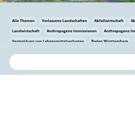
Alle Themen
Verlassene Landschaften
Abfallwirtschaft
A
Landwirtschaft
Anthropogene Immissionen
Anthropogene I
Vermeidung von Lebensmittelverlusten
Baden Württemberg
Bayern
Bayern
Beatmungssysteme
Beratung
Berlin
bilaterale Zu-sammenarbeit
Bildung
Bildung / Kommunikati
Pflanzenkohle
Biodiversität
Biodiversität
Biogas
Bioga
Vermeidung von Lebensmittelverlusten
Brandenburg
Breme
Bürgerwissenschaft
Capacity Building
Capacity Building
Kreislaufwirtschaft
Bürgerenergie
Bürgerbeteiligung
Bürg
Citizen Science
Klimawandel
Klimakrise
Klimaschutz
Kooperation
Kooperation mit KMU
Grenzüberschreitend
D
Deutscher Umweltpreis
Digitale Bildung
Digitaler Landschaf