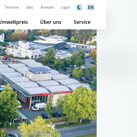
EN
Termine
Jobs
Kontakt
Login
Umweltpreis
Über uns
Service