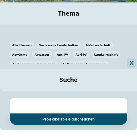
Thema
Alle Themen
Verlassene Landschaften
Abfallwirtschaft
Abwärme
Abwasser
Agri-PV
Agri-PV
Landwirtschaft
Anthropogene Immissionen
Anthropogene Immissionen
Vermeidung von Lebensmittelverlusten
Baden Württemberg
Suche
Ostsee
Bauen
Baumaterial
Bayern
Bayern
Beatmungssysteme
Beratung
Berlin
Bestäuber
bilaterale Zu-sammenarbeit
bilaterale Zu-sammenarbeit
Bildung
Bildung / Kommunikation
Projektbeispiele durchsuchen
Bildung für nachhaltige Entwicklung
Pflanzenkohle
Biodiversität
Biodiversität
Biogas
Biogas