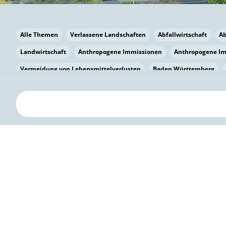
Alle Themen
Verlassene Landschaften
Abfallwirtschaft
A
Landwirtschaft
Anthropogene Immissionen
Anthropogene I
Vermeidung von Lebensmittelverlusten
Baden Württemberg
Bayern
Bayern
Beatmungssysteme
Beratung
Berlin
bilaterale Zu-sammenarbeit
Bildung
Bildung / Kommunikati
Pflanzenkohle
Biodiversität
Biodiversität
Biogas
Bioga
Vermeidung von Lebensmittelverlusten
Brandenburg
Breme
Bürgerwissenschaft
Capacity Building
Capacity Building
Kreislaufwirtschaft
Bürgerenergie
Bürgerbeteiligung
Citi
Citizen Science
Klimawandel
Klimakrise
Klimaschutz
Kooperation
Kooperation mit KMU
Grenzüberschreitend
D
Deutscher Umweltpreis
Digitale Bildung
Digitaler Landschaf