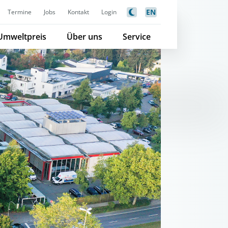
EN
Termine
Jobs
Kontakt
Login
Umweltpreis
Über uns
Service