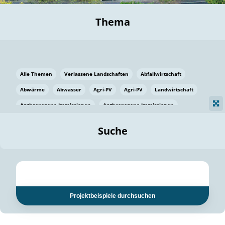
Thema
Alle Themen
Verlassene Landschaften
Abfallwirtschaft
Abwärme
Abwasser
Agri-PV
Agri-PV
Landwirtschaft
Anthropogene Immissionen
Anthropogene Immissionen
Vermeidung von Lebensmittelverlusten
Baden Württemberg
Suche
Ostsee
Bauen
Baumaterial
Bayern
Bayern
Beatmungssysteme
Beratung
Berlin
Bestäuber
bilaterale Zu-sammenarbeit
bilaterale Zu-sammenarbeit
Bildung
Bildung / Kommunikation
Projektbeispiele durchsuchen
Bildung für nachhaltige Entwicklung
Pflanzenkohle
Biodiversität
Biodiversität
Biogas
Biogas