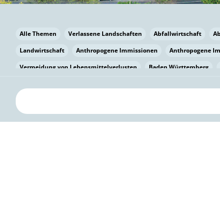
Alle Themen
Verlassene Landschaften
Abfallwirtschaft
A
Landwirtschaft
Anthropogene Immissionen
Anthropogene I
Vermeidung von Lebensmittelverlusten
Baden Württemberg
Bayern
Bayern
Beatmungssysteme
Beratung
Berlin
bilaterale Zu-sammenarbeit
Bildung
Bildung / Kommunikati
Pflanzenkohle
Biodiversität
Biodiversität
Biogas
Bioga
Vermeidung von Lebensmittelverlusten
Brandenburg
Breme
Bürgerwissenschaft
Capacity Building
Capacity Building
Kreislaufwirtschaft
Bürgerenergie
Bürgerbeteiligung
Bürg
Citizen Science
Klimawandel
Klimakrise
Klimaschutz
Kooperation
Kooperation mit KMU
Grenzüberschreitend
D
Deutscher Umweltpreis
Digitale Bildung
Digitaler Landschaf