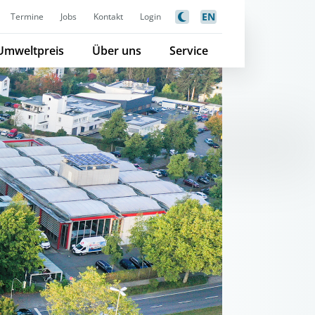
EN
Termine
Jobs
Kontakt
Login
Umweltpreis
Über uns
Service