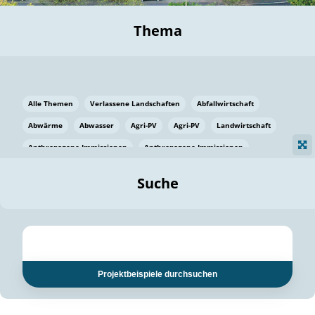
Thema
Alle Themen
Verlassene Landschaften
Abfallwirtschaft
Abwärme
Abwasser
Agri-PV
Agri-PV
Landwirtschaft
Anthropogene Immissionen
Anthropogene Immissionen
Vermeidung von Lebensmittelverlusten
Baden Württemberg
Suche
Ostsee
Bauen
Baumaterial
Bayern
Bayern
Beatmungssysteme
Beratung
Berlin
Bestäuber
bilaterale Zu-sammenarbeit
bilaterale Zu-sammenarbeit
Bildung
Bildung / Kommunikation
Projektbeispiele durchsuchen
Bildung für nachhaltige Entwicklung
Pflanzenkohle
Biodiversität
Biodiversität
Biogas
Biogas