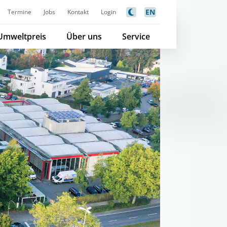
EN
Termine
Jobs
Kontakt
Login
Umweltpreis
Über uns
Service