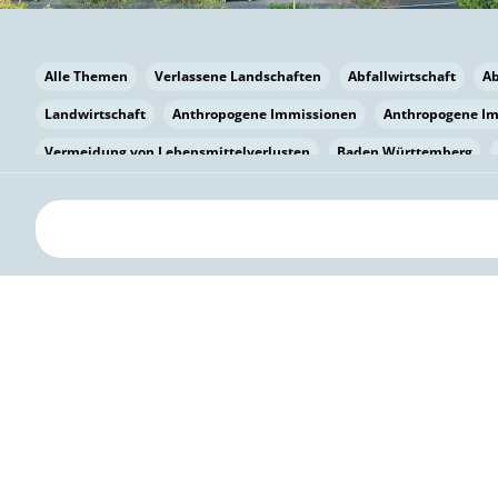
Alle Themen
Verlassene Landschaften
Abfallwirtschaft
A
Landwirtschaft
Anthropogene Immissionen
Anthropogene I
Vermeidung von Lebensmittelverlusten
Baden Württemberg
Bayern
Bayern
Beatmungssysteme
Beratung
Berlin
bilaterale Zu-sammenarbeit
Bildung
Bildung / Kommunikati
Pflanzenkohle
Biodiversität
Biodiversität
Biogas
Bioga
Vermeidung von Lebensmittelverlusten
Brandenburg
Breme
Bürgerwissenschaft
Capacity Building
Capacity Building
Kreislaufwirtschaft
Bürgerenergie
Bürgerbeteiligung
Citi
Citizen Science
Klimawandel
Klimakrise
Klimaschutz
Kooperation
Kooperation mit KMU
Grenzüberschreitend
D
Deutscher Umweltpreis
Digitale Bildung
Digitaler Landschaf