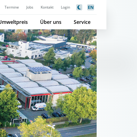
EN
Termine
Jobs
Kontakt
Login
Umweltpreis
Über uns
Service