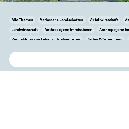
Alle Themen
Verlassene Landschaften
Abfallwirtschaft
A
Landwirtschaft
Anthropogene Immissionen
Anthropogene I
Vermeidung von Lebensmittelverlusten
Baden Württemberg
Bayern
Bayern
Beatmungssysteme
Beratung
Berlin
bilaterale Zu-sammenarbeit
Bildung
Bildung / Kommunikati
Pflanzenkohle
Biodiversität
Biodiversität
Biogas
Bioga
Vermeidung von Lebensmittelverlusten
Brandenburg
Breme
Bürgerwissenschaft
Capacity Building
Capacity Building
Circular Economy
Bürgerenergie
Bürgerbeteiligung
Bürge
Citizen Science
Klimawandel
Klimakrise
Klimaschutz
Kooperation
Kooperation mit KMU
Grenzüberschreitend
D
Deutscher Umweltpreis
Digitale Bildung
Digitaler Landschaf