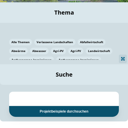
Thema
Alle Themen
Verlassene Landschaften
Abfallwirtschaft
Abwärme
Abwasser
Agri-PV
Agri-PV
Landwirtschaft
Anthropogene Immissionen
Anthropogene Immissionen
Vermeidung von Lebensmittelverlusten
Baden Württemberg
Suche
Ostsee
Bauen
Baumaterial
Bayern
Bayern
Beatmungssysteme
Beratung
Berlin
Bestäuber
bilaterale Zu-sammenarbeit
bilaterale Zu-sammenarbeit
Bildung
Bildung / Kommunikation
Projektbeispiele durchsuchen
Bildung für nachhaltige Entwicklung
Pflanzenkohle
Biodiversität
Biodiversität
Biogas
Biogas