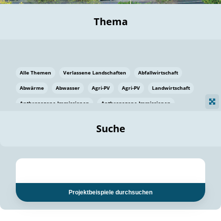
Thema
Alle Themen
Verlassene Landschaften
Abfallwirtschaft
Abwärme
Abwasser
Agri-PV
Agri-PV
Landwirtschaft
Anthropogene Immissionen
Anthropogene Immissionen
Vermeidung von Lebensmittelverlusten
Baden Württemberg
Suche
Ostsee
Bauen
Baumaterial
Bayern
Bayern
Beatmungssysteme
Beratung
Berlin
Bestäuber
bilaterale Zu-sammenarbeit
bilaterale Zu-sammenarbeit
Bildung
Bildung / Kommunikation
Projektbeispiele durchsuchen
Bildung für nachhaltige Entwicklung
Pflanzenkohle
Biodiversität
Biodiversität
Biogas
Biogas