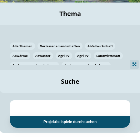
Thema
Alle Themen
Verlassene Landschaften
Abfallwirtschaft
Abwärme
Abwasser
Agri-PV
Agri-PV
Landwirtschaft
Anthropogene Immissionen
Anthropogene Immissionen
Vermeidung von Lebensmittelverlusten
Baden Württemberg
Suche
Ostsee
Bauen
Baumaterial
Bayern
Bayern
Beatmungssysteme
Beratung
Berlin
Bestäuber
bilaterale Zu-sammenarbeit
bilaterale Zu-sammenarbeit
Bildung
Bildung / Kommunikation
Projektbeispiele durchsuchen
Bildung für nachhaltige Entwicklung
Pflanzenkohle
Biodiversität
Biodiversität
Biogas
Biogas