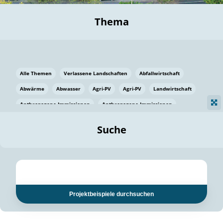
Thema
Alle Themen
Verlassene Landschaften
Abfallwirtschaft
Abwärme
Abwasser
Agri-PV
Agri-PV
Landwirtschaft
Anthropogene Immissionen
Anthropogene Immissionen
Vermeidung von Lebensmittelverlusten
Baden Württemberg
Suche
Ostsee
Bauen
Baumaterial
Bayern
Bayern
Beatmungssysteme
Beratung
Berlin
Bestäuber
bilaterale Zu-sammenarbeit
bilaterale Zu-sammenarbeit
Bildung
Bildung / Kommunikation
Projektbeispiele durchsuchen
Bildung für nachhaltige Entwicklung
Pflanzenkohle
Biodiversität
Biodiversität
Biogas
Biogas