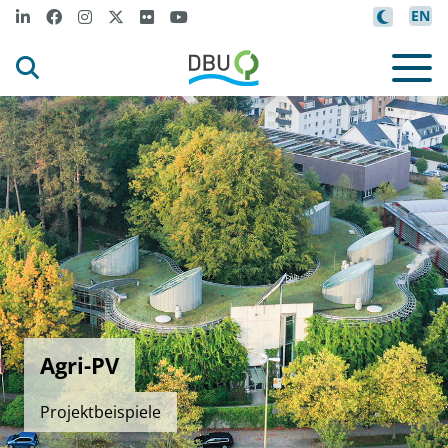
EN
Agri-PV
Projektbeispiele