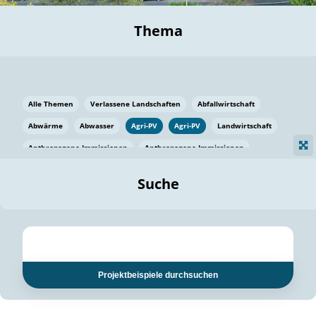
Thema
Alle Themen
Verlassene Landschaften
Abfallwirtschaft
Abwärme
Abwasser
Agri-PV
Agri-PV
Landwirtschaft
Anthropogene Immissionen
Anthropogene Immissionen
Vermeidung von Lebensmittelverlusten
Baden Württemberg
Suche
Ostsee
Bauen
Baumaterial
Bayern
Bayern
Beatmungssysteme
Beratung
Berlin
Bestäuber
bilaterale Zu-sammenarbeit
bilaterale Zu-sammenarbeit
Bildung
Bildung / Kommunikation
Projektbeispiele durchsuchen
Bildung für nachhaltige Entwicklung
Pflanzenkohle
Biodiversität
Biodiversität
Biogas
Biogas