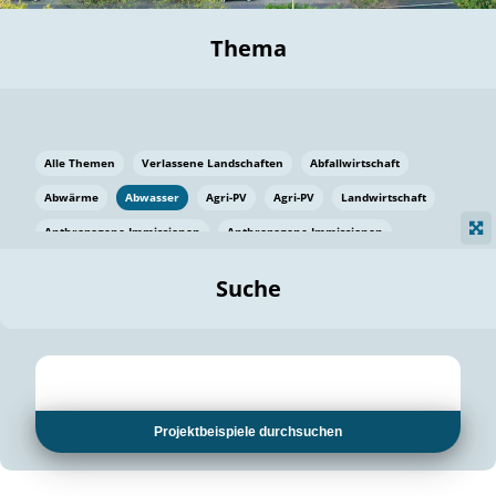
Thema
Alle Themen
Verlassene Landschaften
Abfallwirtschaft
Abwärme
Abwasser
Agri-PV
Agri-PV
Landwirtschaft
Anthropogene Immissionen
Anthropogene Immissionen
Vermeidung von Lebensmittelverlusten
Baden Württemberg
Suche
Ostsee
Bauen
Baumaterial
Bayern
Bayern
Beatmungssysteme
Beratung
Berlin
Bestäuber
bilaterale Zu-sammenarbeit
bilaterale Zu-sammenarbeit
Bildung
Bildung / Kommunikation
Projektbeispiele durchsuchen
Bildung für nachhaltige Entwicklung
Pflanzenkohle
Biodiversität
Biodiversität
Biogas
Biogas