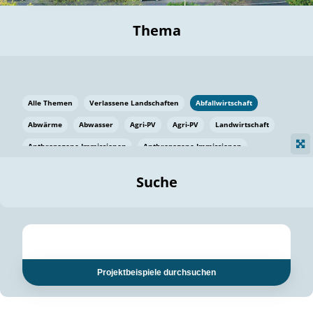
Thema
Alle Themen
Verlassene Landschaften
Abfallwirtschaft
Abwärme
Abwasser
Agri-PV
Agri-PV
Landwirtschaft
Anthropogene Immissionen
Anthropogene Immissionen
Vermeidung von Lebensmittelverlusten
Baden Württemberg
Suche
Ostsee
Bauen
Baumaterial
Bayern
Bayern
Beatmungssysteme
Beratung
Berlin
Bestäuber
bilaterale Zu-sammenarbeit
bilaterale Zu-sammenarbeit
Bildung
Bildung / Kommunikation
Projektbeispiele durchsuchen
Bildung für nachhaltige Entwicklung
Pflanzenkohle
Biodiversität
Biodiversität
Biogas
Biogas