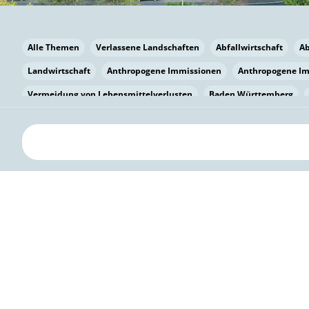
Alle Themen
Verlassene Landschaften
Abfallwirtschaft
A
Landwirtschaft
Anthropogene Immissionen
Anthropogene I
Vermeidung von Lebensmittelverlusten
Baden Württemberg
Bayern
Bayern
Beatmungssysteme
Beratung
Berlin
bilaterale Zu-sammenarbeit
Bildung
Bildung / Kommunikati
Pflanzenkohle
Biodiversität
Biodiversität
Biogas
Bioga
Vermeidung von Lebensmittelverlusten
Brandenburg
Breme
Bürgerwissenschaft
Capacity Building
Capacity Building
Circular Economy
Bürgerenergie
Bürgerbeteiligung
Citize
Citizen Science
Klimawandel
Klimakrise
Klimaschutz
Kooperation
Kooperation mit KMU
Grenzüberschreitend
D
Deutscher Umweltpreis
Digitale Bildung
Digitaler Landschaf