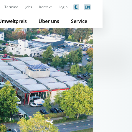
EN
Termine
Jobs
Kontakt
Login
Umweltpreis
Über uns
Service