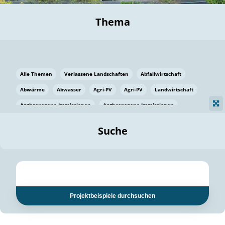
Thema
Alle Themen
Verlassene Landschaften
Abfallwirtschaft
Abwärme
Abwasser
Agri-PV
Agri-PV
Landwirtschaft
Anthropogene Immissionen
Anthropogene Immissionen
Vermeidung von Lebensmittelverlusten
Baden Württemberg
Suche
Ostsee
Bauen
Baumaterial
Bayern
Bayern
Beatmungssysteme
Beratung
Berlin
Bestäuber
bilaterale Zu-sammenarbeit
bilaterale Zu-sammenarbeit
Bildung
Bildung / Kommunikation
Projektbeispiele durchsuchen
Bildung für nachhaltige Entwicklung
Pflanzenkohle
Biodiversität
Biodiversität
Biogas
Biogas