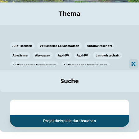
Thema
Alle Themen
Verlassene Landschaften
Abfallwirtschaft
Abwärme
Abwasser
Agri-PV
Agri-PV
Landwirtschaft
Anthropogene Immissionen
Anthropogene Immissionen
Vermeidung von Lebensmittelverlusten
Baden Württemberg
Suche
Ostsee
Bauen
Baumaterial
Bayern
Bayern
Beatmungssysteme
Beratung
Berlin
Bestäuber
bilaterale Zu-sammenarbeit
bilaterale Zu-sammenarbeit
Bildung
Bildung / Kommunikation
Projektbeispiele durchsuchen
Bildung für nachhaltige Entwicklung
Pflanzenkohle
Biodiversität
Biodiversität
Biogas
Biogas